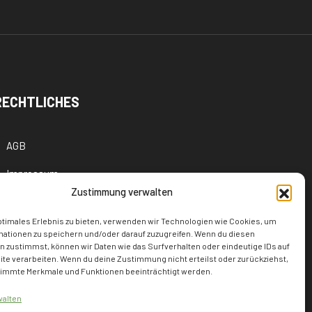
RECHTLICHES
AGB
Impressum
Zustimmung verwalten
Cookie-Richtlinie (EU)
ptimales Erlebnis zu bieten, verwenden wir Technologien wie Cookies, um
Datenschutzerklärung
mationen zu speichern und/oder darauf zuzugreifen. Wenn du diesen
 zustimmst, können wir Daten wie das Surfverhalten oder eindeutige IDs auf
te verarbeiten. Wenn du deine Zustimmung nicht erteilst oder zurückziehst,
immte Merkmale und Funktionen beeinträchtigt werden.
walten