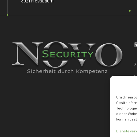
3021 Pressbaum
Um dir ein o
Geräteinfor
Technologien
dieser Websi
können best
Dienste ver