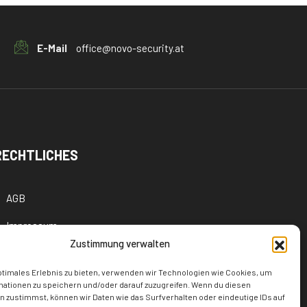
E-Mail
office@novo-security.at
RECHTLICHES
AGB
Impressum
Zustimmung verwalten
Cookie-Richtlinie (EU)
ptimales Erlebnis zu bieten, verwenden wir Technologien wie Cookies, um
Datenschutzerklärung
mationen zu speichern und/oder darauf zuzugreifen. Wenn du diesen
 zustimmst, können wir Daten wie das Surfverhalten oder eindeutige IDs auf